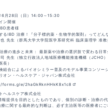
年6月28日（日）14:00～15:30
イン開催
IBD患者様
するIBD 治療！『分子標的薬・生物学的製剤』ってどん
拓也 先生（群馬大学大学院医学系研究科 臨床薬理学 准教
D 治療の進歩と未来： 最新薬や治療の選択肢で変わる日
啓司 先生（独立行政法人地域医療機能推進機構（JCHO
医長）
険組合によるバイオシミラー普及のモデル事業コンソー
リオン・ヘルスケア・ジャパン株式会社
://forms.gle/2haGkRknHHkK8x1c8
トヘルスケア株式会社
は情報提供を目的としたものであり、個別の診断・治療の
治療に関する最終的な判断は、必ず主治医等の医療者にご