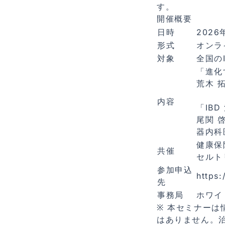
す。
開催概要
日時
2026
形式
オンラ
対象
全国の
「進化
荒木 
内容
「IB
尾関 
器内科
健康保
共催
セルト
参加申込
https
先
事務局
ホワイ
※ 本セミナー
はありません。