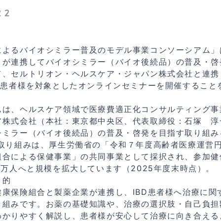
22
によるバイオシミラー普及のモデル事業コンソーシアム」
）が連携してバイオシミラー（バイオ後続品）の普及・啓
て、セルトリオン・ヘルスケア・ジャパン株式会社と連携
D）患者様を対象としたオンラインセミナーを開催すること
ムは、ヘルスケア領域で医療費適正化コンサルティング事
ア株式会社（本社：東京都中央区、代表取締役：石塚 淳
シミラー（バイオ後続品）の普及・啓発を目指す取り組み
の取り組みは、厚生労働省の「令和７年度高齢者医療運営
組合による保健事業」の共同事業として採択され、参加健保
6万人へと規模を拡大しています（2025年度末時点）。
目的
健康保険組合と製薬企業が連携し、IBD患者様へ治療に関
り組みです。お薬の基礎知識や、治療の選択肢・自己負担
わかりやすく解説し、患者様が安心して治療に向き合える