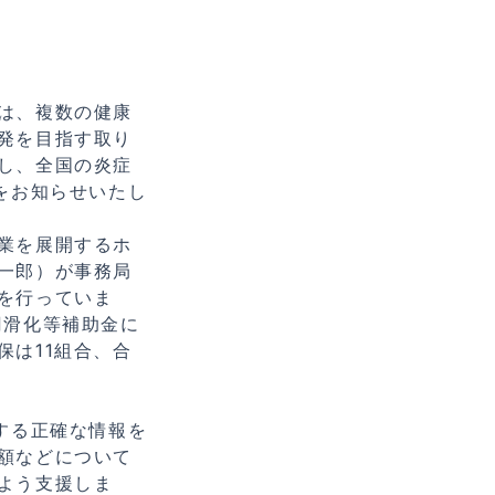
は、複数の健康
発を目指す取り
し、全国の炎症
をお知らせいたし
業を展開するホ
一郎）が事務局
を行っていま
円滑化等補助金に
は11組合、合
する正確な情報を
額などについて
よう支援しま