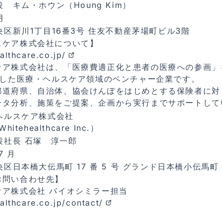
 キム・ホウン（Houng Kim）
月
区新川1丁目16番3号 住友不動産茅場町ビル3階
スケア株式会社について】
althcare.co.jp/
ケア株式会社は、「医療費適正化と患者の医療への参画」
⽴した医療・ヘルスケア領域のベンチャー企業です。
都道府県、⾃治体、協会けんぽをはじめとする保険者に対
ータ分析、施策をご提案、企画から実⾏までサポートして
ヘルスケア株式会社
itehealthcare Inc.）
役社⻑ 石塚 淳一郎
7 ⽉
区⽇本橋⼤伝⾺町 17 番 5 号 グランド⽇本橋⼩伝⾺町 
お問い合わせ先】
ケア株式会社 バイオシミラー担当
althcare.co.jp/contact/