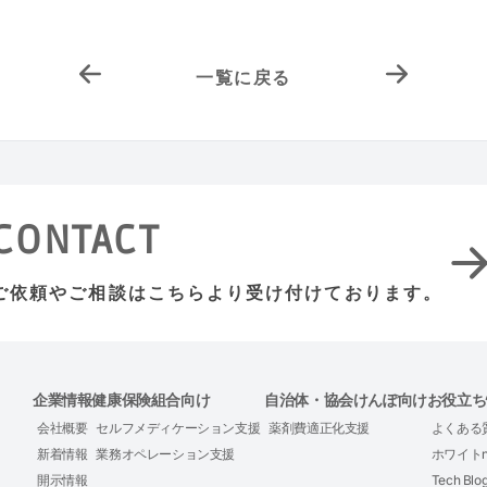
一覧に戻る
CONTACT
ご依頼やご相談はこちらより
受け付けております。
企業情報
健康保険組合向け
自治体・協会けんぽ向け
お役立ち
会社概要
セルフメディケーション支援
薬剤費適正化支援
よくある
新着情報
業務オペレーション支援
ホワイトn
開示情報
Tech Blo