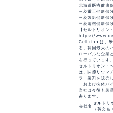
北海道医療健康
三菱重⼯健康保
三菱製紙健康保
三菱電機健康保
【セルトリオン
https://www.cel
Celltrio
る、韓国最大の
ローバルな企業
を行っています
セルトリオン・ヘ
は、関節リウマ
ラー製剤を販売
ーおよび抗体バ
当社は今後も製
参ります。
セルトリ
会社名
（英⽂名 Ce