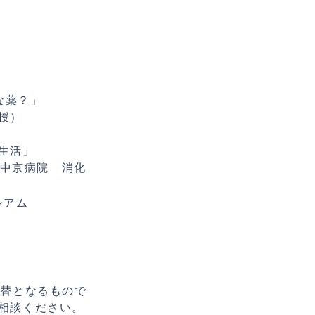
な薬？」
授）
常生活」
）中京病院 消化
シアム
代替となるもので
相談ください。