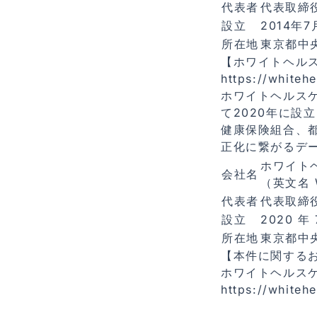
代表者
代表取締役
設⽴
2014年7
所在地
東京都中央
【ホワイトヘル
https://whitehe
ホワイトヘルス
て2020年に設
健康保険組合、
正化に繋がるデ
ホワイト
会社名
（英⽂名 Wh
代表者
代表取締
設⽴
2020 年 
所在地
東京都中央
【本件に関する
ホワイトヘルス
https://whitehe