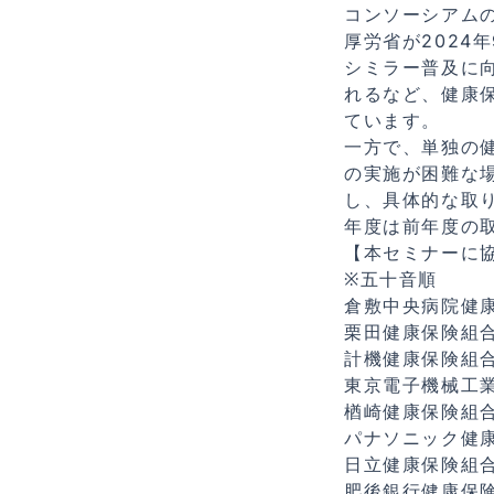
コンソーシアム
厚労省が2024
シミラー普及に
れるなど、健康
ています。
一方で、単独の
の実施が困難な
し、具体的な取
年度は前年度の
【本セミナーに
※五⼗⾳順
倉敷中央病院健
栗田健康保険組
計機健康保険組
東京電⼦機械⼯
楢崎健康保険組
パナソニック健
⽇⽴健康保険組
肥後銀⾏健康保