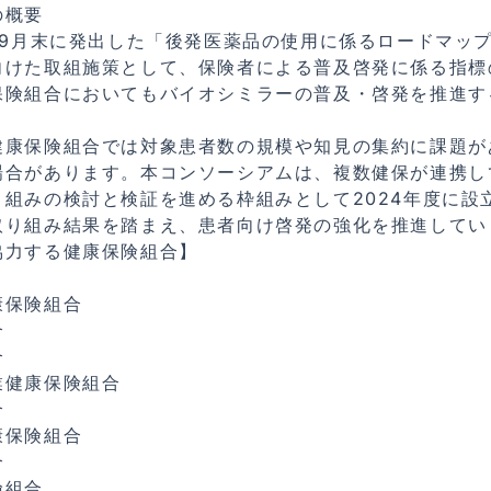
の概要
年9月末に発出した「後発医薬品の使用に係るロードマッ
向けた取組施策として、保険者による普及啓発に係る指標
保険組合においてもバイオシミラーの普及・啓発を推進す
健康保険組合では対象患者数の規模や知見の集約に課題が
場合があります。本コンソーシアムは、複数健保が連携し
り組みの検討と検証を進める枠組みとして2024年度に設
取り組み結果を踏まえ、患者向け啓発の強化を推進してい
協力する健康保険組合】
康保険組合
合
合
業健康保険組合
合
康保険組合
合
険組合