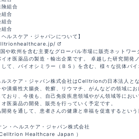
保険組合
険組合
険組合
険組合
・ヘルスケア・ジャパンについて】
ltrionhealthcare.jp/
n は、米国や欧州を含む主要なグローバル市場に販売ネットワ
バイオ医薬品の製造・輸出企業です。 卓越した研究開発
として、バイオシミラー（ＢＳ）を含む、様々な抗体バイ
。
ルスケア・ジャパン株式会社はCelltrionの日本法人と
チや潰瘍性大腸炎、乾癬、リウマチ、がんなどの領域にお
しており、今後も、自己免疫疾患領域やがん領域等におい
イオ医薬品の開発、販売を行っていく予定です。
品開発を通して、患者さんの健康と幸福を促進するという
オン・ヘルスケア・ジャパン株式会社
lltrion Healthcare Japan ）